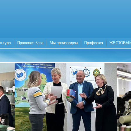
льтура
Правовая база
Мы производим
Профсоюз
ЖЕСТОВЫЙ